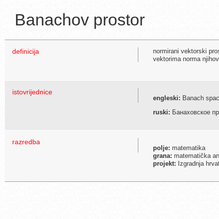
Banachov prostor
definicija
normirani vektorski pro
vektorima norma njihov
istovrijednice
engleski:
Banach spa
ruski:
Банаховское пр
razredba
polje:
matematika
grana:
matematička an
projekt:
Izgradnja hrva