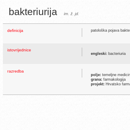
bakteriurija
im. ž. jd.
definicija
patološka pojava bakter
istovrijednice
engleski:
bacteriuria
razredba
polje:
temeljne medici
grana:
farmakologija
projekt:
Hrvatsko farma