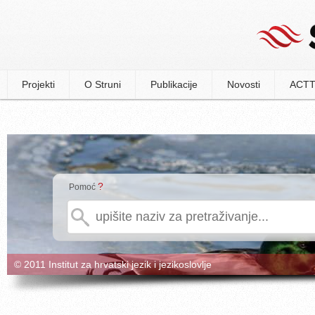
Projekti
O Struni
Publikacije
Novosti
ACTT
?
Pomoć
© 2011 Institut za hrvatski jezik i jezikoslovlje