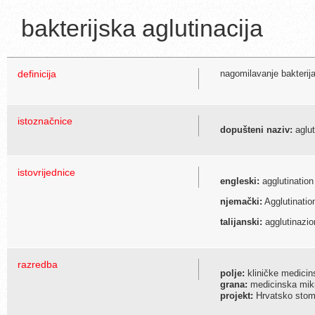
bakterijska aglutinacija
definicija
nagomilavanje bakterija 
istoznačnice
dopušteni naziv:
aglut
istovrijednice
engleski:
agglutination
njemački:
Agglutinatio
talijanski:
agglutinazio
razredba
polje:
kliničke medicin
grana:
medicinska mikr
projekt:
Hrvatsko stoma