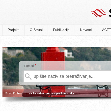
Projekti
O Struni
Publikacije
Novosti
ACTT
?
Pomoć
© 2011 Institut za hrvatski jezik i jezikoslovlje