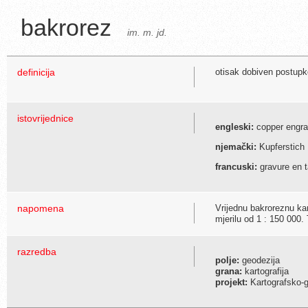
bakrorez
im. m. jd.
definicija
otisak dobiven postup
istovrijednice
engleski:
copper engrav
njemački:
Kupferstich
francuski:
gravure en t
napomena
Vrijednu bakroreznu ka
mjerilu od 1 : 150 000.
razredba
polje:
geodezija
grana:
kartografija
projekt:
Kartografsko-g