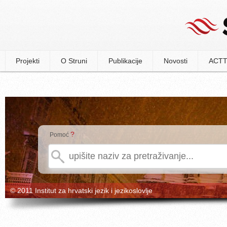
Projekti
O Struni
Publikacije
Novosti
ACTT
?
Pomoć
© 2011 Institut za hrvatski jezik i jezikoslovlje