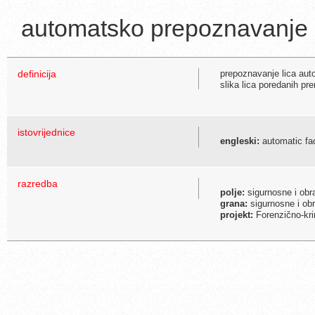
automatsko prepoznavanje 
definicija
prepoznavanje lica aut
slika lica poredanih pr
istovrijednice
engleski:
automatic fac
razredba
polje:
sigurnosne i ob
grana:
sigurnosne i ob
projekt:
Forenzično-krim