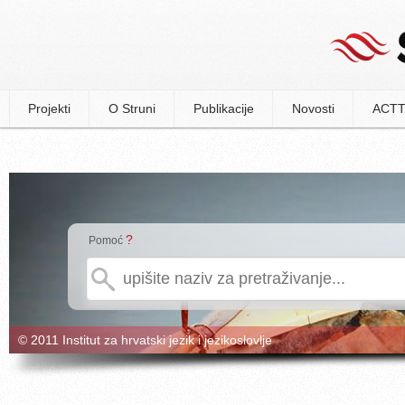
Projekti
O Struni
Publikacije
Novosti
ACTT
?
Pomoć
© 2011 Institut za hrvatski jezik i jezikoslovlje