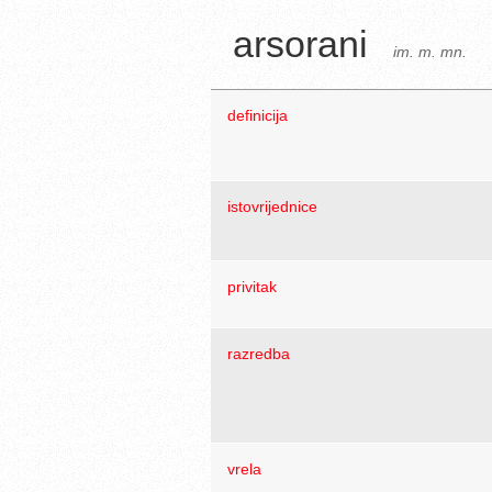
arsorani
im. m. mn.
definicija
istovrijednice
privitak
razredba
vrela