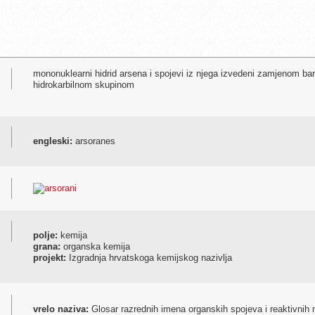
mononuklearni hidrid arsena i spojevi iz njega izvedeni zamjenom b
hidrokarbilnom skupinom
engleski:
arsoranes
polje:
kemija
grana:
organska kemija
projekt:
Izgradnja hrvatskoga kemijskog nazivlja
vrelo naziva:
Glosar razrednih imena organskih spojeva i reaktivnih 