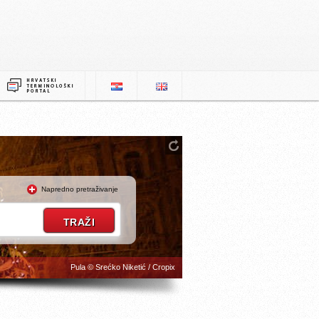
Napredno pretraživanje
Pula © Srećko Niketić / Cropix