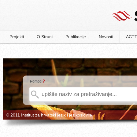
Projekti
O Struni
Publikacije
Novosti
ACTT
?
Pomoć
© 2011 Institut za hrvatski jezik i jezikoslovlje