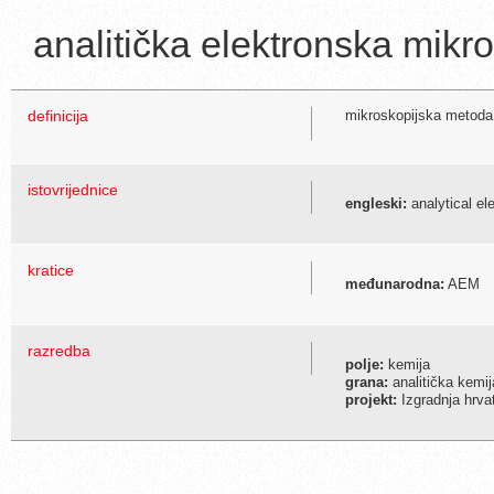
analitička elektronska mikr
definicija
mikroskopijska metoda
istovrijednice
engleski:
analytical el
kratice
međunarodna:
AEM
razredba
polje:
kemija
grana:
analitička kemij
projekt:
Izgradnja hrva