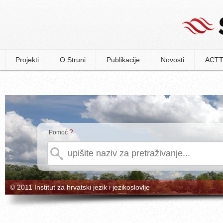
Projekti
O Struni
Publikacije
Novosti
ACTT
?
Pomoć
© 2011 Institut za hrvatski jezik i jezikoslovlje