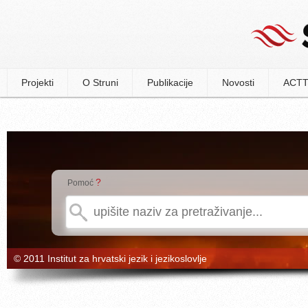
Projekti
O Struni
Publikacije
Novosti
ACTT
?
Pomoć
© 2011 Institut za hrvatski jezik i jezikoslovlje