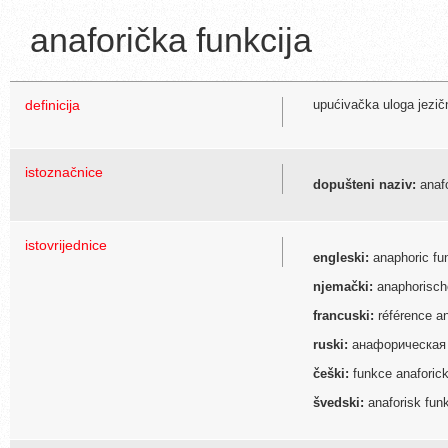
anaforička funkcija
definicija
upućivačka uloga jezičn
istoznačnice
dopušteni naziv:
anafo
istovrijednice
engleski:
anaphoric fun
njemački:
anaphorisch
francuski:
référence a
ruski:
анафорическая
češki:
funkce anaforick
švedski:
anaforisk funk