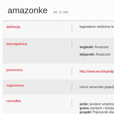
amazonke
im. ž. mn.
definicija
legendarne ratoborne kć
istovrijednice
engleski:
Amazons
talijanski:
Amazzoni
poveznica
http://www.enciklopedi
napomena
Likovi amazonki pojavlj
razredba
polje:
povijest umjetno
grana:
povijest i teorij
projekt:
Pojmovnik klas