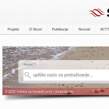
Projekti
O Struni
Publikacije
Novosti
ACTT
?
Pomoć
© 2011 Institut za hrvatski jezik i jezikoslovlje