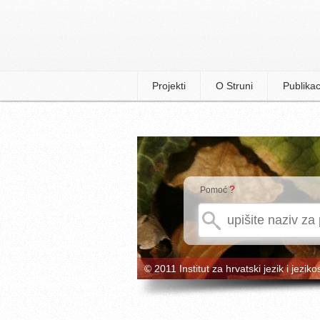
Projekti
O Struni
Publikac
?
Pomoć
© 2011 Institut za hrvatski jezik i jeziko