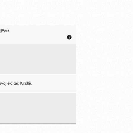
jižara
oj e-čitač Kindle.