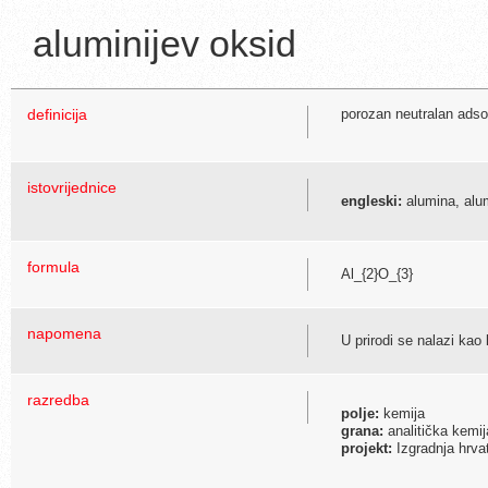
aluminijev oksid
definicija
porozan neutralan adsor
istovrijednice
engleski:
alumina, alu
formula
Al_{2}O_{3}
napomena
U prirodi se nalazi kao
razredba
polje:
kemija
grana:
analitička kemij
projekt:
Izgradnja hrva