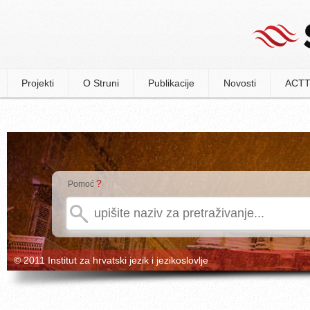
Projekti
O Struni
Publikacije
Novosti
ACTT
?
Pomoć
© 2011 Institut za hrvatski jezik i jezikoslovlje