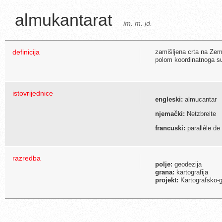
almukantarat
im. m. jd.
definicija
zamišljena crta na Zem
polom koordinatnoga s
istovrijednice
engleski:
almucantar
njemački:
Netzbreite
francuski:
parallèle de
razredba
polje:
geodezija
grana:
kartografija
projekt:
Kartografsko-g