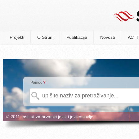
Projekti
O Struni
Publikacije
Novosti
ACTT
?
Pomoć
© 2011 Institut za hrvatski jezik i jezikoslovlje