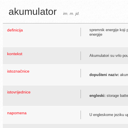
akumulator
im. m. jd.
definicija
spremnik energije koji 
energije
kontekst
Akumulatori su vrlo pou
istoznačnice
dopušteni naziv:
akumu
istovrijednice
engleski:
storage batte
napomena
U engleskome jeziku up