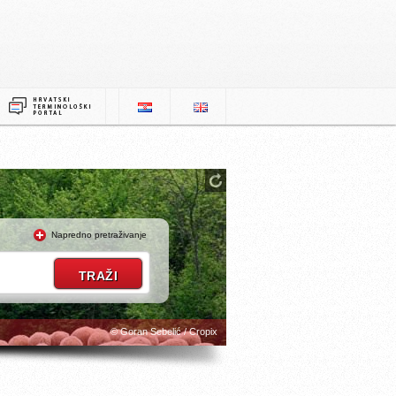
Napredno pretraživanje
© Goran Sebelić / Cropix