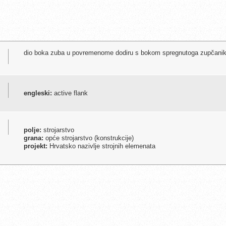
dio boka zuba u povremenome dodiru s bokom spregnutoga zupčani
engleski:
active flank
polje:
strojarstvo
grana:
opće strojarstvo (konstrukcije)
projekt:
Hrvatsko nazivlje strojnih elemenata