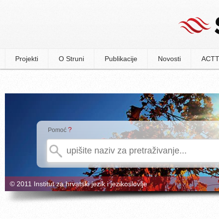
Projekti
O Struni
Publikacije
Novosti
ACTT
?
Pomoć
© 2011 Institut za hrvatski jezik i jezikoslovlje