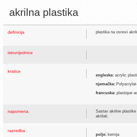
akrilna plastika
definicija
plastika na osnovi akriln
istovrijednice
kratice
engleska:
acrylic plast
njemačka:
Polyacryla
francuska:
plastique ac
napomena
Sastav akrilne plastik
akrilati.
razredba
polje:
kemija