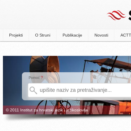
Projekti
O Struni
Publikacije
Novosti
ACTT
?
Pomoć
© 2011 Institut za hrvatski jezik i jezikoslovlje