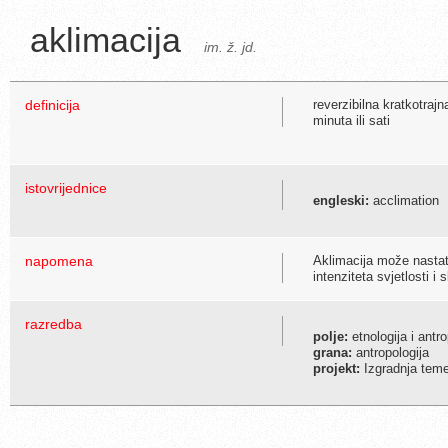
aklimacija
im. ž. jd.
definicija
reverzibilna kratkotraj
minuta ili sati
istovrijednice
engleski:
acclimation
napomena
Aklimacija može nastati
intenziteta svjetlosti i s
razredba
polje:
etnologija i antro
grana:
antropologija
projekt:
Izgradnja temel