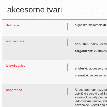
akcesorne tvari
definicija
organske niskomolekulsk
istoznačnice
dopušteni naziv:
ekstr
žargonizam:
ekstrakti
istovrijednice
engleski:
accessory sub
njemački:
akzessorisch
napomena
Akcesorne tvari razvrsta
aciklički spojevi sadrž
kiselina koji uključuju
jednostavne fenole, stil
flavonoide. Ostali spoj