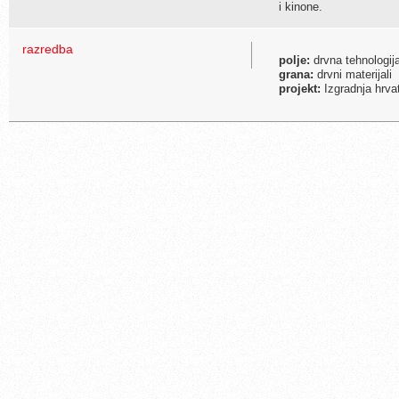
i kinone.
razredba
polje:
drvna tehnologij
grana:
drvni materijali
projekt:
Izgradnja hrva