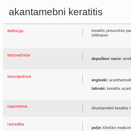
akantamebni keratitis
definicija
keratitis prouzročen pa
infiltratom
istoznačnice
dopušteni naziv:
amebn
istovrijednice
engleski:
acanthamoeba
latinski:
keratitis aca
napomena
Akantamebni keratitis 
razredba
polje:
kliničke medicin