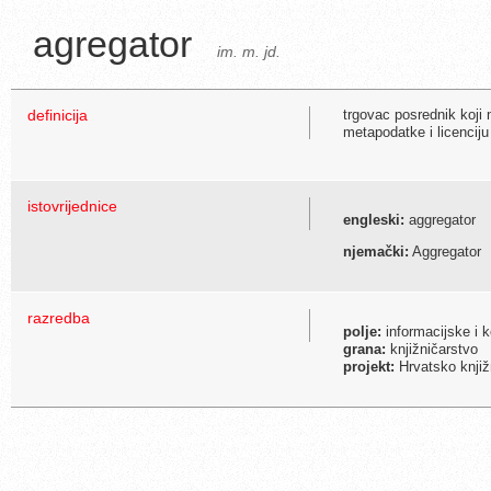
agregator
im. m. jd.
definicija
trgovac posrednik koji n
metapodatke i licenciju
istovrijednice
engleski:
aggregator
njemački:
Aggregator
razredba
polje:
informacijske i 
grana:
knjižničarstvo
projekt:
Hrvatsko knjiž