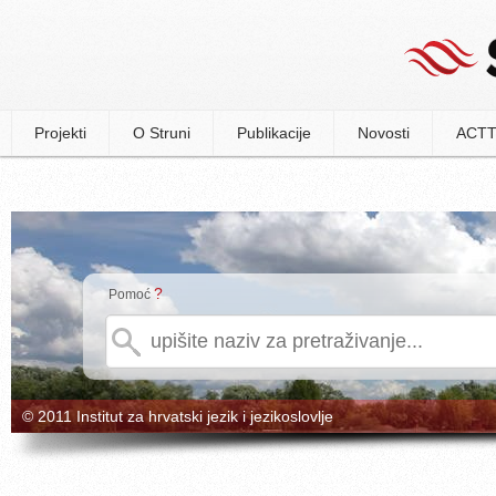
Projekti
O Struni
Publikacije
Novosti
ACTT
?
Pomoć
© 2011 Institut za hrvatski jezik i jezikoslovlje