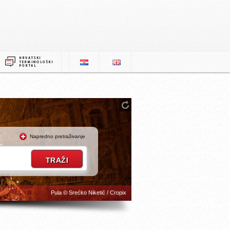
Napredno pretraživanje
Pula © Srećko Niketić / Cropix