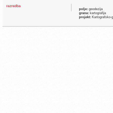
razredba
polje:
geodezija
grana:
kartografija
projekt:
Kartografsko-g