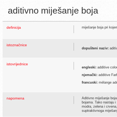
aditivno miješanje boja
definicija
miješanje boja pri koje
istoznačnice
dopušteni naziv:
aditi
istovrijednice
engleski:
additive colo
njemački:
additive Far
francuski:
mélange addi
napomena
Aditivno miješanje boja 
bojama. Tako nastaju i 
modra, zelena i crvena,
suptraktivnoga miješanj