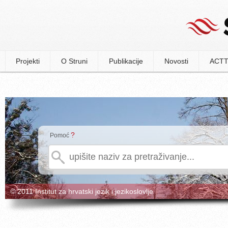
Projekti
O Struni
Publikacije
Novosti
ACTT
?
Pomoć
© 2011 Institut za hrvatski jezik i jezikoslovlje