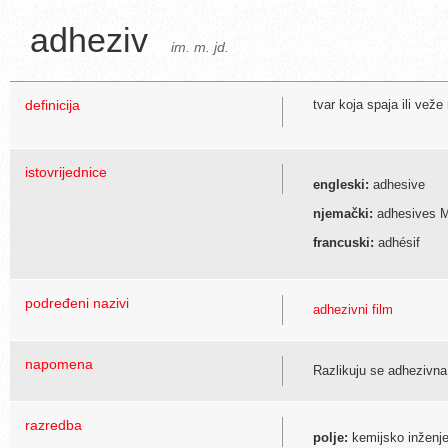
adheziv
im. m. jd.
definicija
tvar koja spaja ili veže 
istovrijednice
engleski:
adhesive
njemački:
adhesives Mi
francuski:
adhésif
podređeni nazivi
adhezivni film
napomena
Razlikuju se adhezivna b
razredba
polje:
kemijsko inženje