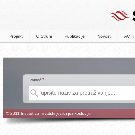
Projekti
O Struni
Publikacije
Novosti
ACTT
?
Pomoć
© 2011 Institut za hrvatski jezik i jezikoslovlje