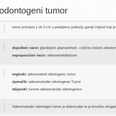
odontogeni tumor
tumor promjera 1 do 3 cm u prednjemu području gornje čeljusti koji j
dopušteni naziv:
glandularni adamantinom, cistično složeni odonto
nepreporučeni naziv:
adenoameloblastom
engleski:
adenomatoid odontogenic tumor
njemački:
adenomatoider odontogener Tumor
talijanski:
tumore adenomatoide odontogenico
Adenomatoidni odontogeni tumor je dobroćudan te je kirurško struganje