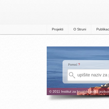
Projekti
O Struni
Publikac
?
Pomoć
© 2011 Institut za hrvatski jezik i jeziko