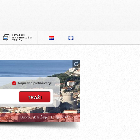
Napredno pretraživanje
Dubrovnik © Željko Tutnjević / Cropix