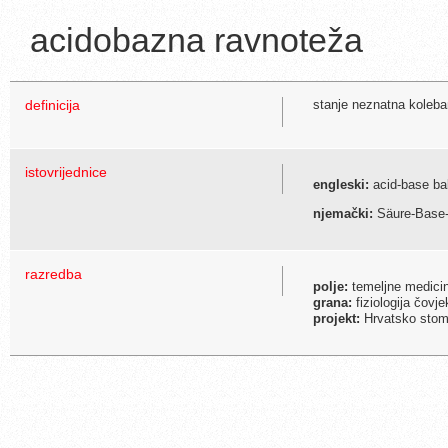
acidobazna ravnoteža
definicija
stanje neznatna koleban
istovrijednice
engleski:
acid-base bal
njemački:
Säure-Base-
razredba
polje:
temeljne medici
grana:
fiziologija čovje
projekt:
Hrvatsko stoma