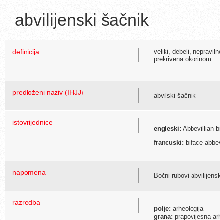
abvilijenski šačnik
definicija
veliki, debeli, nepravi
prekrivena okorinom
predloženi naziv (IHJJ)
abvilski šačnik
istovrijednice
engleski:
Abbevillian b
francuski:
biface abbev
napomena
Bočni rubovi abvilijensk
razredba
polje:
arheologija
grana:
prapovijesna arh