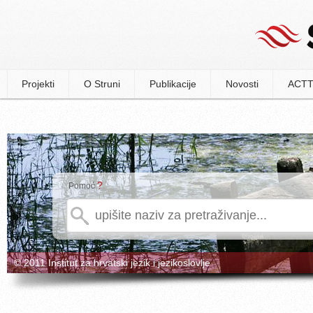
Projekti
O Struni
Publikacije
Novosti
ACTT
?
Pomoć
© 2011 Institut za hrvatski jezik i jezikoslovlje