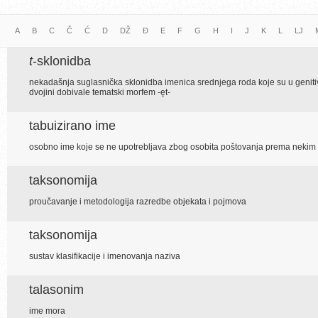
A
B
C
Č
Ć
D
DŽ
Đ
E
F
G
H
I
J
K
L
LJ
t
-sklonidba
nekadašnja suglasnička sklonidba imenica srednjega roda koje su u genitivu,
dvojini dobivale tematski morfem -ęt-
tabuizirano ime
osobno ime koje se ne upotrebljava zbog osobita poštovanja prema nekim
taksonomija
proučavanje i metodologija razredbe objekata i pojmova
taksonomija
sustav klasifikacije i imenovanja naziva
talasonim
ime mora