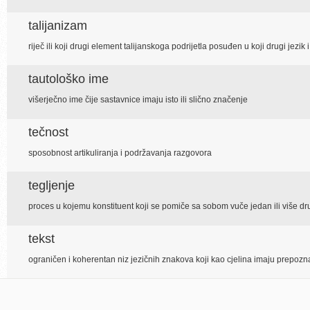
talijanizam
riječ ili koji drugi element talijanskoga podrijetla posuđen u koji drugi jez
tautološko ime
višerječno ime čije sastavnice imaju isto ili slično značenje
tečnost
sposobnost artikuliranja i podržavanja razgovora
tegljenje
proces u kojemu konstituent koji se pomiče sa sobom vuče jedan ili više dr
tekst
ograničen i koherentan niz jezičnih znakova koji kao cjelina imaju prepozna