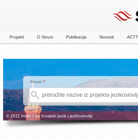
Projekti
O Struni
Publikacije
Novosti
ACTT
?
Pomoć
© 2011 Institut za hrvatski jezik i jezikoslovlje