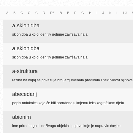
A
B
C
Č
Ć
D
DŽ
Đ
E
F
G
H
I
J
K
L
LJ
a-sklonidba
sklonidba u kojoj genitiv jednine završava na a
a
-sklonidba
sklonidba u kojoj genitiv jednine završava na a
a-struktura
razina na kojoj se prikazuje broj argumenata predikata i neki vidovi njihov
abecedarij
popis natuknica koje će biti obrađene u kojemu leksikografskom djelu
abionim
ime prirodnoga ili neživoga objekta i pojave koje je napravio čovjek