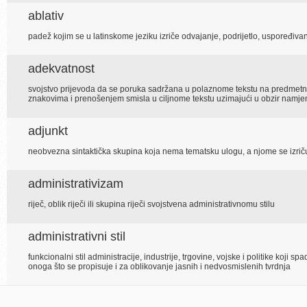
ablativ
padež kojim se u latinskome jeziku izriče odvajanje, podrijetlo, uspoređivan
adekvatnost
svojstvo prijevoda da se poruka sadržana u polaznome tekstu na predmetnoj
znakovima i prenošenjem smisla u ciljnome tekstu uzimajući u obzir namje
adjunkt
neobvezna sintaktička skupina koja nema tematsku ulogu, a njome se izriču
administrativizam
riječ, oblik riječi ili skupina riječi svojstvena administrativnomu stilu
administrativni stil
funkcionalni stil administracije, industrije, trgovine, vojske i politike koji sp
onoga što se propisuje i za oblikovanje jasnih i nedvosmislenih tvrdnja