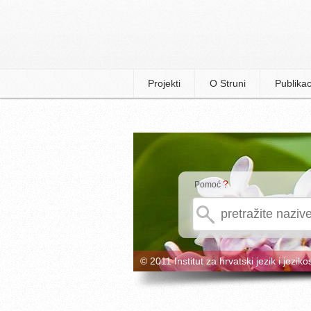
Projekti
O Struni
Publikac
?
Pomoć
© 2011 Institut za hrvatski jezik i jeziko