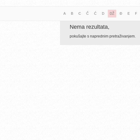
A
B
C
Č
Ć
D
DŽ
Đ
E
F
Nema rezultata,
pokušajte s naprednim pretraživanjem.