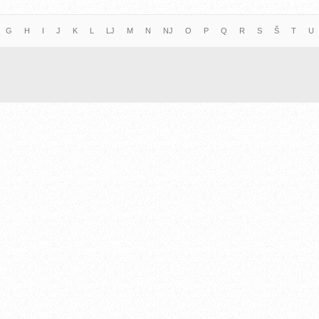
G
H
I
J
K
L
LJ
M
N
NJ
O
P
Q
R
S
Š
T
U