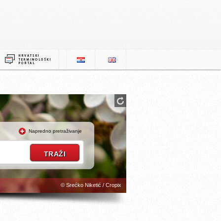
Napredno pretraživanje
© Srećko Niketić / Cropix