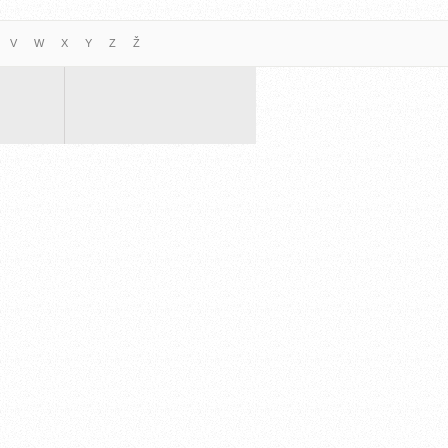
V
W
X
Y
Z
Ž