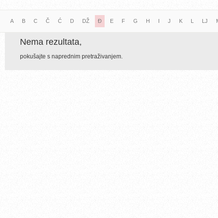
A
B
C
Č
Ć
D
DŽ
Đ
E
F
G
H
I
J
K
L
LJ
Nema rezultata,
pokušajte s naprednim pretraživanjem.