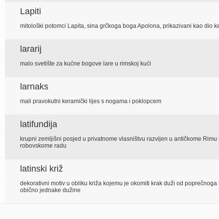
Lapiti
mitološki potomci Lapita, sina grčkoga boga Apolona, prikazivani kao dio
lararij
malo svetište za kućne bogove lare u rimskoj kući
larnaks
mali pravokutni keramički lijes s nogama i poklopcem
latifundija
krupni zemljišni posjed u privatnome vlasništvu razvijen u antičkome Rimu 
robovskome radu
latinski križ
dekorativni motiv u obliku križa kojemu je okomiti krak duži od poprečnoga k
obično jednake dužine