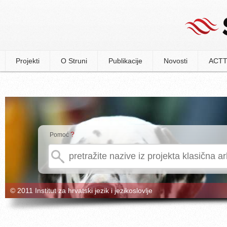
Projekti
O Struni
Publikacije
Novosti
ACTT
?
Pomoć
© 2011 Institut za hrvatski jezik i jezikoslovlje