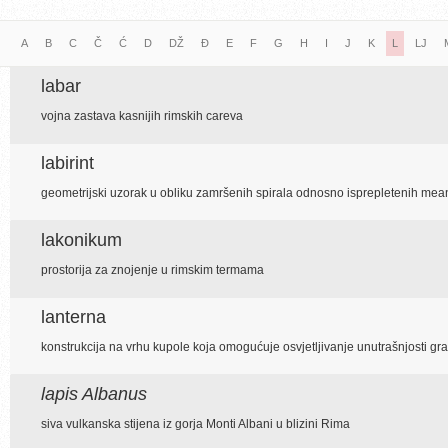
A
B
C
Č
Ć
D
DŽ
Đ
E
F
G
H
I
J
K
L
LJ
labar
vojna zastava kasnijih rimskih careva
labirint
geometrijski uzorak u obliku zamršenih spirala odnosno isprepletenih me
lakonikum
prostorija za znojenje u rimskim termama
lanterna
konstrukcija na vrhu kupole koja omogućuje osvjetljivanje unutrašnjosti gr
lapis Albanus
siva vulkanska stijena iz gorja Monti Albani u blizini Rima