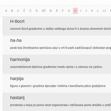
A
B
C
Č
Ć
D
DŽ
Đ
E
F
G
H
I
J
K
L
LJ
H-tlocrt
osnovni tlocrt građevine u obliku velikoga slova H s dvama otvorenim dvori
ha
-
ha
jarak koji životinjama sprečava ulaz u vrt ili park zadržavajući slobodan po
harmonija
uravnoteženost dijelova građevine među njima i u odnosu na cjelinu
harpija
figura s glavom i grudima djevojke i krilima i kandžama ptice grabljivice
hastarij
prostorija u kojoj je javna vlast organizirala i održavala javne dražbe u an