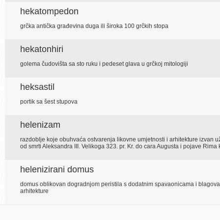
hekatompedon
grčka antička građevina duga ili široka 100 grčkih stopa
hekatonhiri
golema čudovišta sa sto ruku i pedeset glava u grčkoj mitologiji
heksastil
portik sa šest stupova
helenizam
razdoblje koje obuhvaća ostvarenja likovne umjetnosti i arhitekture izvan 
od smrti Aleksandra III. Velikoga 323. pr. Kr. do cara Augusta i pojave Rima
helenizirani domus
domus oblikovan dogradnjom peristila s dodatnim spavaonicama i blagova
arhitekture