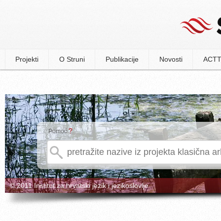
Projekti
O Struni
Publikacije
Novosti
ACTT
?
Pomoć
© 2011 Institut za hrvatski jezik i jezikoslovlje