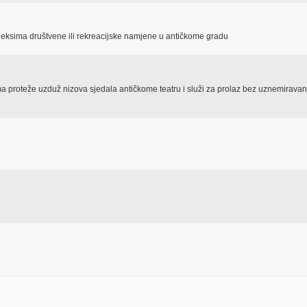
aneksima društvene ili rekreacijske namjene u antičkome gradu
ma proteže uzduž nizova sjedala antičkome teatru i služi za prolaz bez uznemiravan