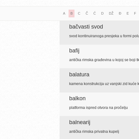
A
B
C
Č
Ć
D
DŽ
Đ
E
F
bačvasti svod
svod kontinuiranoga presjeka u formi pol
bafij
antička rimska građevina u kojoj se boji t
balatura
kamena konstrukcija uz vanjski zid kuće k
balkon
platforma ispred otvora na pročelju
balnearij
antička rimska privatna kupelj