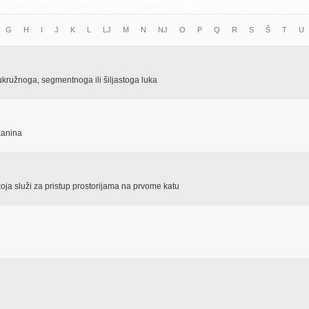
G
H
I
J
K
L
LJ
M
N
NJ
O
P
Q
R
S
Š
T
U
ukružnoga, segmentnoga ili šiljastoga luka
kanina
oja služi za pristup prostorijama na prvome katu