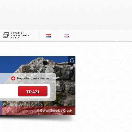
Napredno pretraživanje
© Goran Sebelić / Cropix