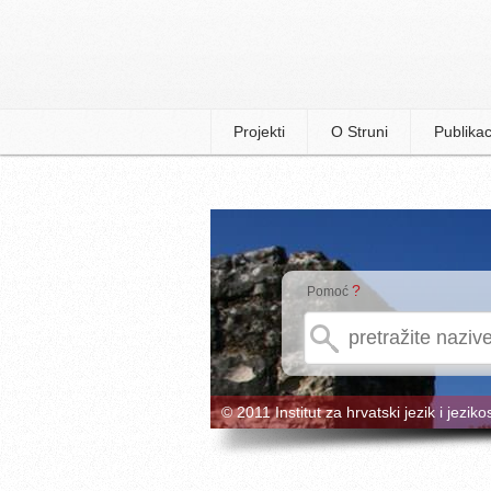
Projekti
O Struni
Publikac
?
Pomoć
© 2011 Institut za hrvatski jezik i jeziko