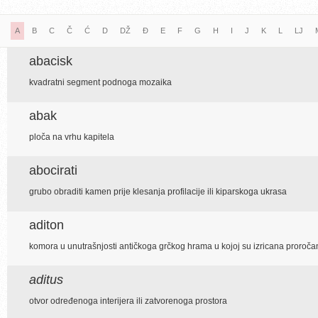
A
B
C
Č
Ć
D
DŽ
Đ
E
F
G
H
I
J
K
L
LJ
abacisk
kvadratni segment podnoga mozaika
abak
ploča na vrhu kapitela
abocirati
grubo obraditi kamen prije klesanja profilacije ili kiparskoga ukrasa
aditon
komora u unutrašnjosti antičkoga grčkog hrama u kojoj su izricana proroča
aditus
otvor određenoga interijera ili zatvorenoga prostora