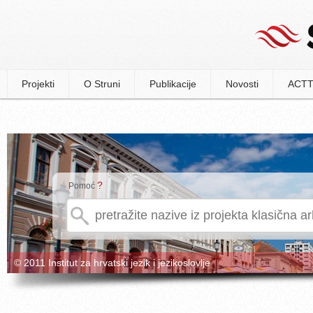
Projekti
O Struni
Publikacije
Novosti
ACTT
?
Pomoć
© 2011 Institut za hrvatski jezik i jezikoslovlje