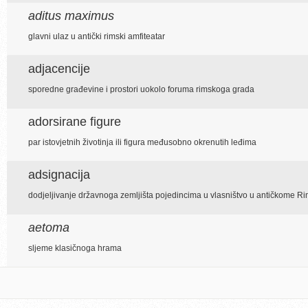
aditus maximus
glavni ulaz u antički rimski amfiteatar
adjacencije
sporedne građevine i prostori uokolo foruma rimskoga grada
adorsirane figure
par istovjetnih životinja ili figura međusobno okrenutih leđima
adsignacija
dodjeljivanje državnoga zemljišta pojedincima u vlasništvo u antičkome R
aetoma
sljeme klasičnoga hrama