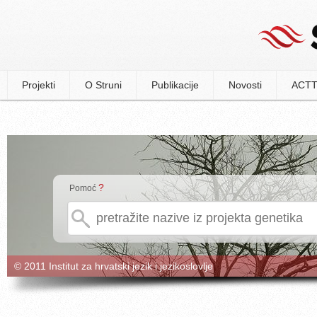
Projekti
O Struni
Publikacije
Novosti
ACTT
?
Pomoć
© 2011 Institut za hrvatski jezik i jezikoslovlje