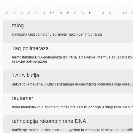
A
B
C
Č
Ć
D
DŽ
Đ
E
F
G
H
I
J
K
L
LJ
talog
nakupina čestica na dnu epruvete nakon centrifugiranja
Taq-polimeraza
termostabilna DNA-polimeraza izolirana iz bakterije Thermus aquaticus koj
reakcije polimerazom
TATA-kutija
sekvencija nađena unutar centralnoga eukariotskog promotora koja određu
tautomer
mala molekula koja spontano može prelaziti iz jednoga u drugi kemijski sli
tehnologija rekombinirane DNA
korištenje molekularnih tehnika u uvjetima in vitro kako bi se izolirali različ