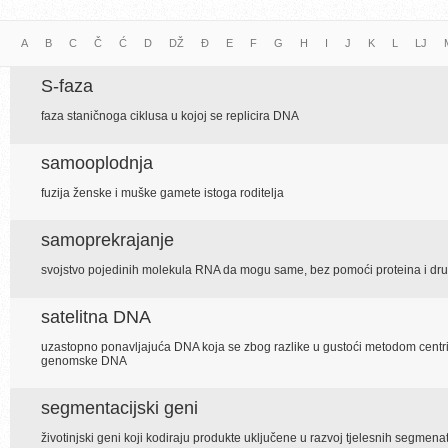
A
B
C
Č
Ć
D
DŽ
Đ
E
F
G
H
I
J
K
L
LJ
S-faza
faza staničnoga ciklusa u kojoj se replicira DNA
samooplodnja
fuzija ženske i muške gamete istoga roditelja
samoprekrajanje
svojstvo pojedinih molekula RNA da mogu same, bez pomoći proteina i drugi
satelitna DNA
uzastopno ponavljajuća DNA koja se zbog razlike u gustoći metodom centrif
genomske DNA
segmentacijski geni
životinjski geni koji kodiraju produkte uključene u razvoj tjelesnih segmena