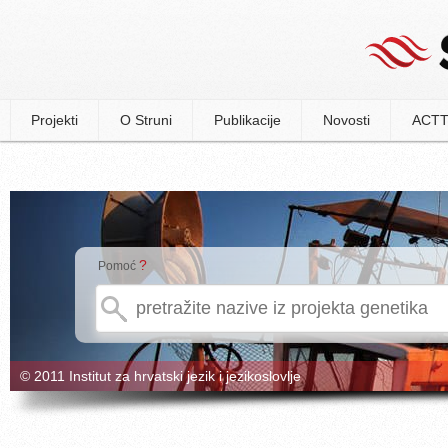
Projekti
O Struni
Publikacije
Novosti
ACTT
?
Pomoć
© 2011 Institut za hrvatski jezik i jezikoslovlje