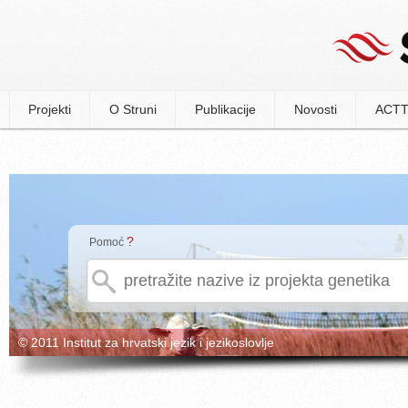
Projekti
O Struni
Publikacije
Novosti
ACTT
?
Pomoć
© 2011 Institut za hrvatski jezik i jezikoslovlje