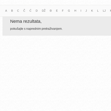
A
B
C
Č
Ć
D
DŽ
Đ
E
F
G
H
I
J
K
L
LJ
Nema rezultata,
pokušajte s naprednim pretraživanjem.