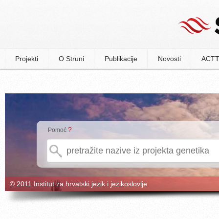
Projekti
O Struni
Publikacije
Novosti
ACTT
?
Pomoć
© 2011 Institut za hrvatski jezik i jezikoslovlje