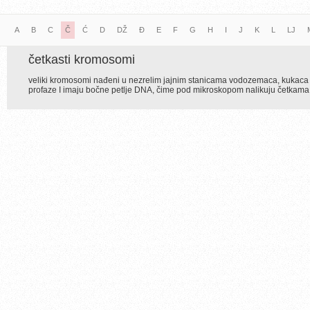
A
B
C
Č
Ć
D
DŽ
Đ
E
F
G
H
I
J
K
L
LJ
četkasti kromosomi
veliki kromosomi nađeni u nezrelim jajnim stanicama vodozemaca, kukaca i p
profaze I imaju bočne petlje DNA, čime pod mikroskopom nalikuju četkama