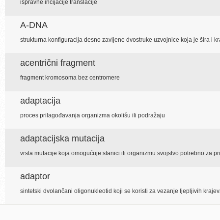
ispravne incijacije translacije
A-DNA
strukturna konfiguracija desno zavijene dvostruke uzvojnice koja je šira i
acentrični fragment
fragment kromosoma bez centromere
adaptacija
proces prilagođavanja organizma okolišu ili podražaju
adaptacijska mutacija
vrsta mutacije koja omogućuje stanici ili organizmu svojstvo potrebno za p
adaptor
sintetski dvolančani oligonukleotid koji se koristi za vezanje ljepljivih kra