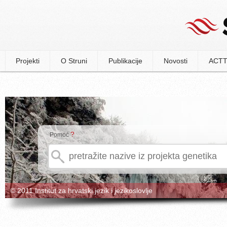
Projekti
O Struni
Publikacije
Novosti
ACTT
?
Pomoć
© 2011 Institut za hrvatski jezik i jezikoslovlje