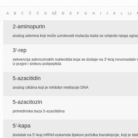
A
B
C
Č
Ć
D
DŽ
Đ
E
F
G
H
I
J
K
L
LJ
2-aminopurin
analog adenina koji može uzrokovati mutaciju kada se umjesto njega ugra
3'-rep
sekvencija adenozinskih nukleotida koja se dodaje na 3'-kraj novonastale 
iz jezgre i sintezu polipeptida
5-azacitidin
analog citidina koji je inhibitor metilacije DNA
5-azacitozin
pirimidinska baza 5-azacitidina
5'-kapa
dodatak na 5'-kraj mRNA eukariota tijekom početka transkripcije, koji je stabi