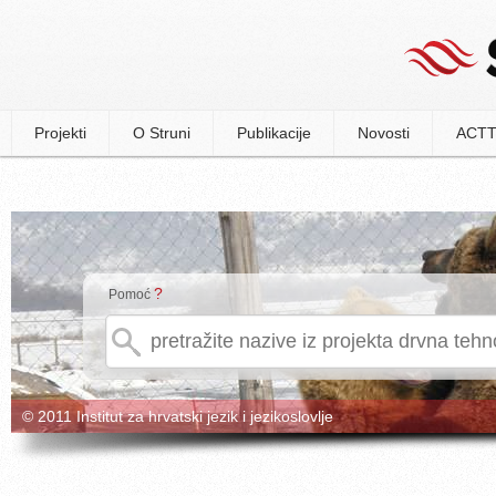
Projekti
O Struni
Publikacije
Novosti
ACTT
?
Pomoć
© 2011 Institut za hrvatski jezik i jezikoslovlje