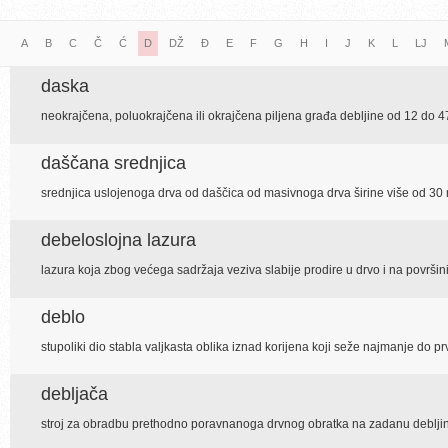
A
B
C
Č
Ć
D
DŽ
Đ
E
F
G
H
I
J
K
L
LJ
daska
neokrajčena, poluokrajčena ili okrajčena piljena građa debljine od 12 do 
daščana srednjica
srednjica uslojenoga drva od daščica od masivnoga drva širine više od 3
debeloslojna lazura
lazura koja zbog većega sadržaja veziva slabije prodire u drvo i na površini 
deblo
stupoliki dio stabla valjkasta oblika iznad korijena koji seže najmanje do p
debljača
stroj za obradbu prethodno poravnanoga drvnog obratka na zadanu deblji