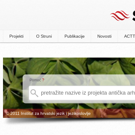
Projekti
O Struni
Publikacije
Novosti
ACTT
?
Pomoć
© 2011 Institut za hrvatski jezik i jezikoslovlje