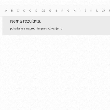
A
B
C
Č
Ć
D
DŽ
Đ
E
F
G
H
I
J
K
L
LJ
Nema rezultata,
pokušajte s naprednim pretraživanjem.