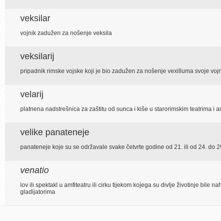
veksilar
vojnik zadužen za nošenje veksila
veksilarij
pripadnik rimske vojske koji je bio zadužen za nošenje vexilluma svoje voj
velarij
platnena nadstrešnica za zaštitu od sunca i kiše u starorimskim teatrima i a
velike panateneje
panateneje koje su se održavale svake četvrte godine od 21. ili od 24. do 
venatio
lov ili spektakl u amfiteatru ili cirku tijekom kojega su divlje životinje bi
gladijatorima