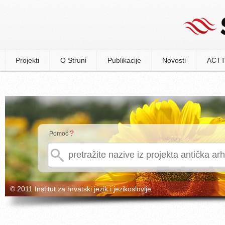
Projekti
O Struni
Publikacije
Novosti
ACTT
?
Pomoć
© 2011 Institut za hrvatski jezik i jezikoslovlje