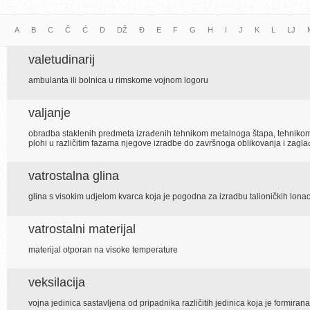
A
B
C
Č
Ć
D
DŽ
Đ
E
F
G
H
I
J
K
L
LJ
valetudinarij
ambulanta ili bolnica u rimskome vojnom logoru
valjanje
obradba staklenih predmeta izrađenih tehnikom metalnoga štapa, tehniko
plohi u različitim fazama njegove izradbe do završnoga oblikovanja i zagla
vatrostalna glina
glina s visokim udjelom kvarca koja je pogodna za izradbu talioničkih lonaca
vatrostalni materijal
materijal otporan na visoke temperature
veksilacija
vojna jedinica sastavljena od pripadnika različitih jedinica koja je formiran