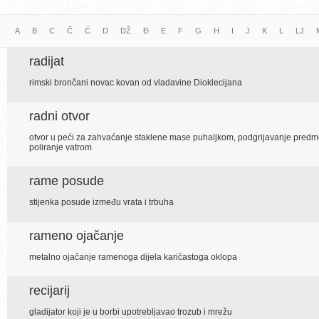
A
B
C
Č
Ć
D
DŽ
Đ
E
F
G
H
I
J
K
L
LJ
radijat
rimski brončani novac kovan od vladavine Dioklecijana
radni otvor
otvor u peći za zahvaćanje staklene mase puhaljkom, podgrijavanje predme
poliranje vatrom
rame posude
stijenka posude između vrata i trbuha
rameno ojačanje
metalno ojačanje ramenoga dijela karičastoga oklopa
recijarij
gladijator koji je u borbi upotrebljavao trozub i mrežu