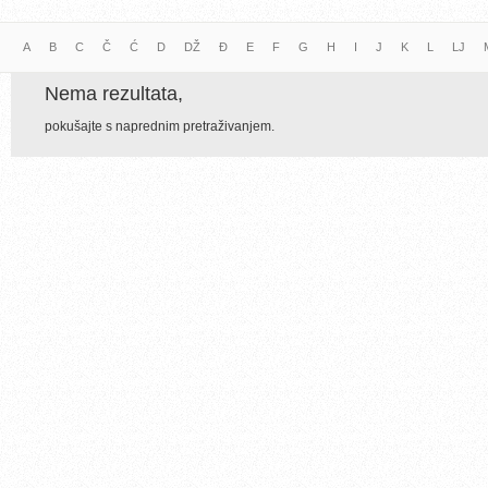
A
B
C
Č
Ć
D
DŽ
Đ
E
F
G
H
I
J
K
L
LJ
Nema rezultata,
pokušajte s naprednim pretraživanjem.