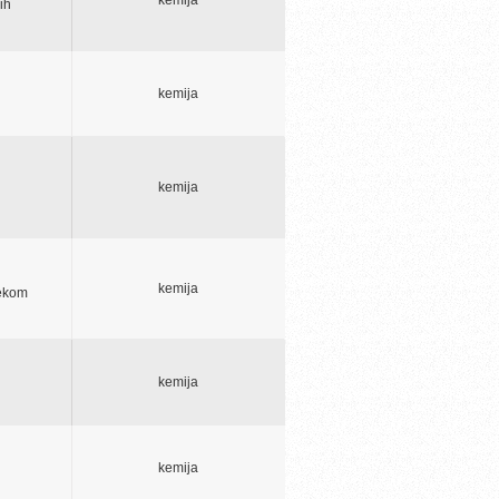
ih
kemija
kemija
kemija
jekom
kemija
kemija