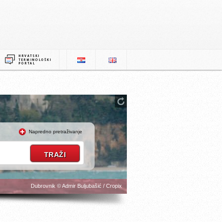
Napredno pretraživanje
Dubrovnik © Admir Buljubašić / Cropix