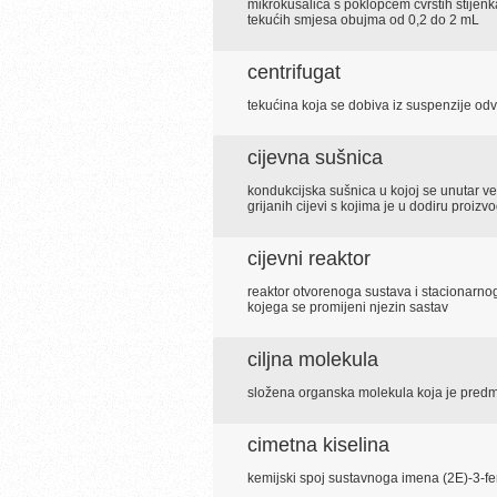
mikrokušalica s poklopcem čvrstih stijenka
tekućih smjesa obujma od 0,2 do 2 mL
centrifugat
tekućina koja se dobiva iz suspenzije odv
cijevna sušnica
kondukcijska sušnica u kojoj se unutar ve
grijanih cijevi s kojima je u dodiru proizvo
cijevni reaktor
reaktor otvorenoga sustava i stacionarn
kojega se promijeni njezin sastav
ciljna molekula
složena organska molekula koja je predm
cimetna kiselina
kemijski spoj sustavnoga imena (2E)-3-fe