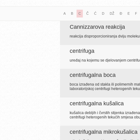
A
B
C
Č
Ć
D
DŽ
Đ
E
F
Cannizzarova reakcija
reakcija disproporcioniranja dviju moleku
centrifuga
uređaj na kojemu se djelovanjem centrifuga
centrifugalna boca
boca izrađena od stakla ili polimernih mat
laboratorijskoj centrifugi heterogenih t
centrifugalna kušalica
kušalica debljih i čvrstih stijenka izrađen
centrifugi heterogenih tekućih smjesa o
centrifugalna mikrokušalica