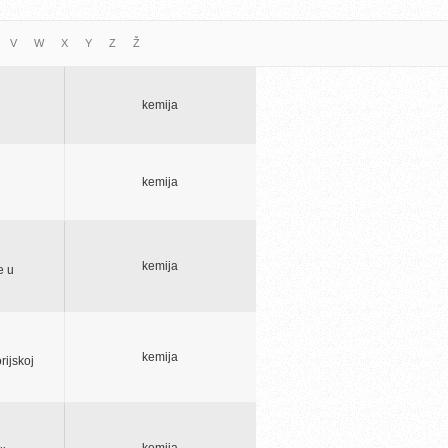
V
W
X
Y
Z
Ž
kemija
kemija
kemija
e u
kemija
rijskoj
kemija