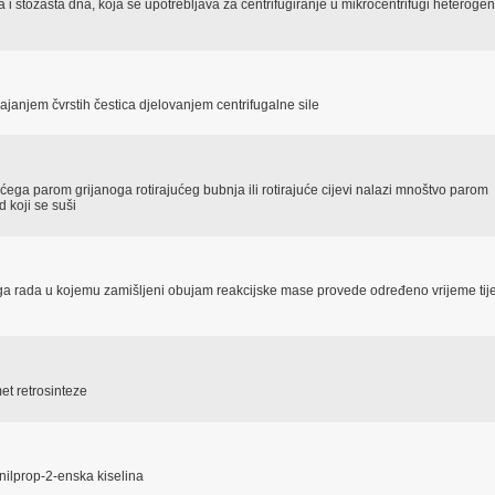
 i stožasta dna, koja se upotrebljava za centrifugiranje u mikrocentrifugi heterogen
ajanjem čvrstih čestica djelovanjem centrifugalne sile
ćega parom grijanoga rotirajućeg bubnja ili rotirajuće cijevi nalazi mnoštvo parom
d koji se suši
oga rada u kojemu zamišljeni obujam reakcijske mase provede određeno vrijeme ti
et retrosinteze
nilprop-2-enska kiselina