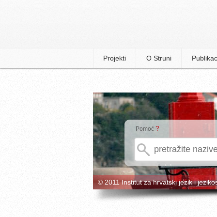
Projekti
O Struni
Publikac
?
Pomoć
© 2011 Institut za hrvatski jezik i jeziko