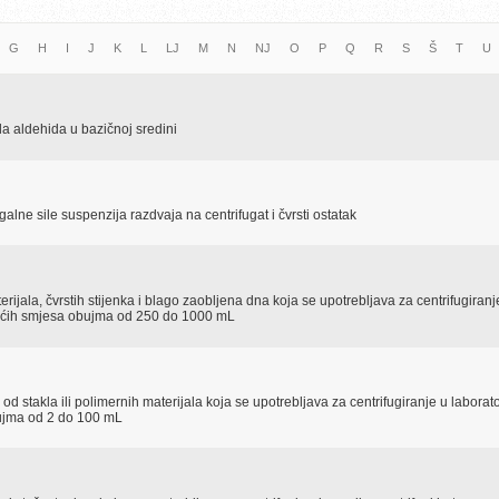
G
H
I
J
K
L
LJ
M
N
NJ
O
P
Q
R
S
Š
T
U
la aldehida u bazičnoj sredini
lne sile suspenzija razdvaja na centrifugat i čvrsti ostatak
erijala, čvrstih stijenka i blago zaobljena dna koja se upotrebljava za centrifugiranj
ekućih smjesa obujma od 250 do 1000 mL
a od stakla ili polimernih materijala koja se upotrebljava za centrifugiranje u laborato
bujma od 2 do 100 mL