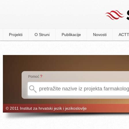
Projekti
O Struni
Publikacije
Novosti
ACTT
?
Pomoć
© 2011 Institut za hrvatski jezik i jezikoslovlje