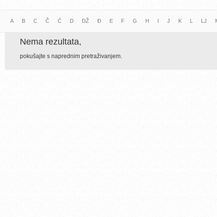
A
B
C
Č
Ć
D
DŽ
Đ
E
F
G
H
I
J
K
L
LJ
Nema rezultata,
pokušajte s naprednim pretraživanjem.