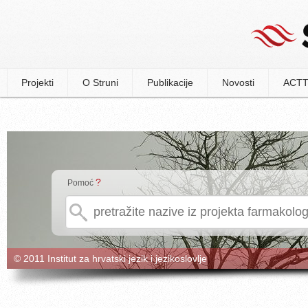
Projekti
O Struni
Publikacije
Novosti
ACTT
?
Pomoć
© 2011 Institut za hrvatski jezik i jezikoslovlje