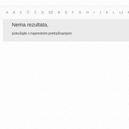
A
B
C
Č
Ć
D
DŽ
Đ
E
F
G
H
I
J
K
L
LJ
Nema rezultata,
pokušajte s naprednim pretraživanjem.