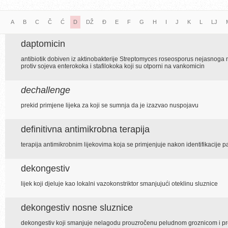
A
B
C
Č
Ć
D
DŽ
Đ
E
F
G
H
I
J
K
L
LJ
daptomicin
antibiotik dobiven iz aktinobakterije Streptomyces roseosporus nejasnoga 
protiv sojeva enterokoka i stafilokoka koji su otporni na vankomicin
dechallenge
prekid primjene lijeka za koji se sumnja da je izazvao nuspojavu
definitivna antimikrobna terapija
terapija antimikrobnim lijekovima koja se primjenjuje nakon identifikacije 
dekongestiv
lijek koji djeluje kao lokalni vazokonstriktor smanjujući oteklinu sluznice
dekongestiv nosne sluznice
dekongestiv koji smanjuje nelagodu prouzročenu peludnom groznicom i p