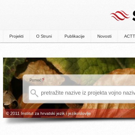
Projekti
O Struni
Publikacije
Novosti
ACTT
?
Pomoć
© 2011 Institut za hrvatski jezik i jezikoslovlje