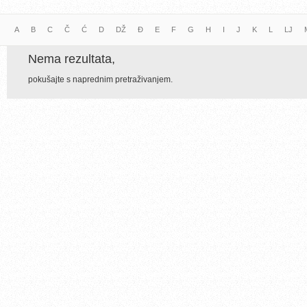
A
B
C
Č
Ć
D
DŽ
Đ
E
F
G
H
I
J
K
L
LJ
Nema rezultata,
pokušajte s naprednim pretraživanjem.